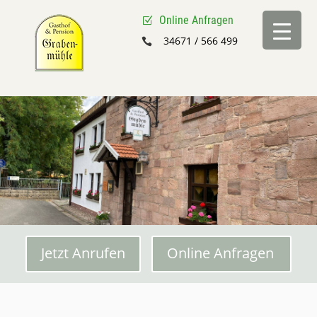
Online Anfragen
Z
34671 / 566 499

Jetzt Anrufen
Online Anfragen