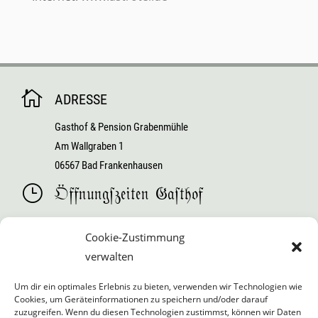

ADRESSE
Gasthof & Pension Grabenmühle
Am Wallgraben 1
06567 Bad Frankenhausen
}
Öffnungszeiten Gasthof
Mo – Fr ab 17.00 Uhr
Cookie-Zustimmung
Sa / So ab 12.00 Uhr – 14.00 Uhr und ab 17.00 Uhr
verwalten
Mittwoch ist Ruhetag
Um dir ein optimales Erlebnis zu bieten, verwenden wir Technologien wie
für Feierlichkeiten, Sitzungen etc. nach Absprache
Cookies, um Geräteinformationen zu speichern und/oder darauf
geöffnet.
zuzugreifen. Wenn du diesen Technologien zustimmst, können wir Daten