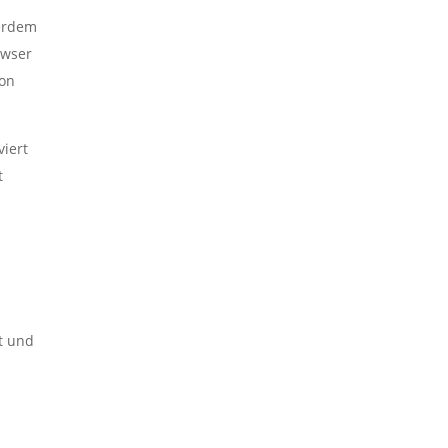
ßerdem
owser
ion
viert
t
t und