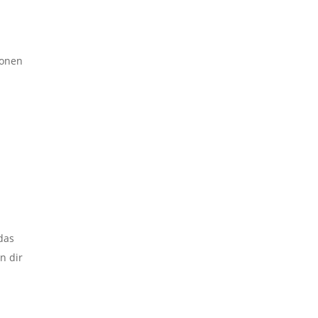
m
ionen
 das
n dir