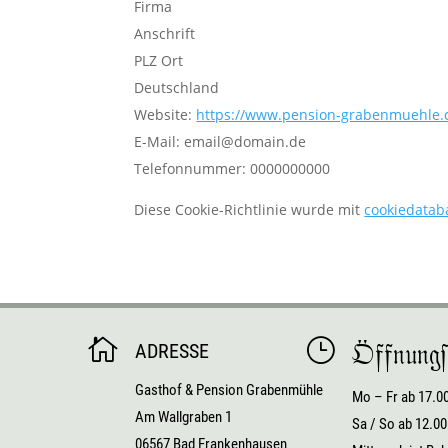
Firma
Anschrift
PLZ Ort
Deutschland
Website:
https://www.pension-grabenmuehle.
E-Mail:
email@
domain.de
Telefonnummer: 0000000000
Diese Cookie-Richtlinie wurde mit
cookiedatab

}
Öffnungs
ADRESSE
Gasthof & Pension Grabenmühle
Mo – Fr ab 17.0
Am Wallgraben 1
Sa / So ab 12.00
06567 Bad Frankenhausen