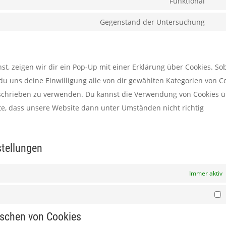
Funktional
Con
to
Gegenstand der Untersuchung
Con
serv
to
wor
serv
, zeigen wir dir ein Pop-Up mit einer Erklärung über Cookies. So
son
t du uns deine Einwilligung alle von dir gewählten Kategorien von C
beschrieben zu verwenden. Du kannst die Verwendung von Cookies 
hte, dass unsere Website dann unter Umständen nicht richtig
stellungen
Immer aktiv
M
öschen von Cookies