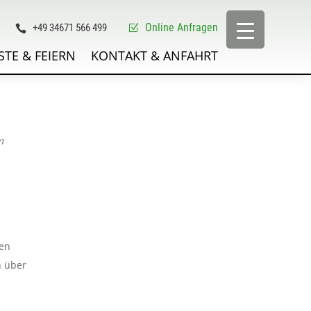
Online Anfragen
+49 34671 566 499
Z

STE & FEIERN
KONTAKT & ANFAHRT
m
den
h über