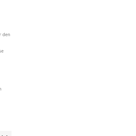
ir den
se
n