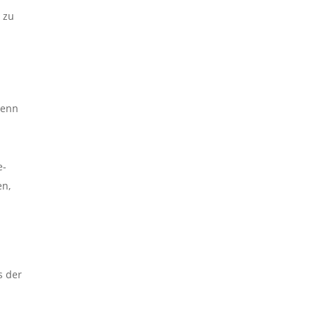
 zu
denn
e-
en,
s der